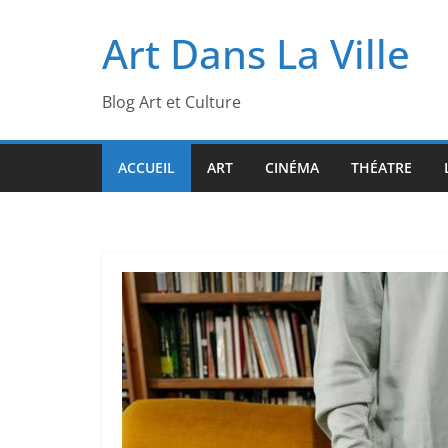
Passer
Art Dans La Ville
au
contenu
Blog Art et Culture
ACCUEIL
ART
CINÉMA
THÉATRE